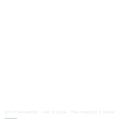
AFFITTACAMERE · VAL D'ELSA · TRA FIRENZE E SIENA
Pernottare in Val d'Elsa,