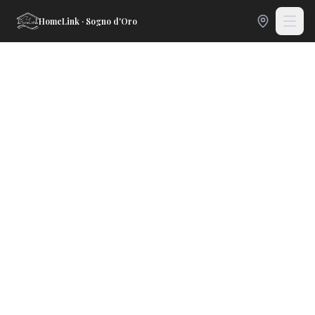
HomeLink · Sogno d'Oro