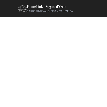
HomeLink · Sogno d'Oro
BARBERINO VAL D'ELSA • VAL D'ELSA